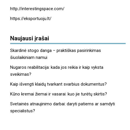
http://interestingspace.com/
https://eksportuoju.lt/
Naujausi įrašai
Skardinė stogo danga – praktiškas pasirinkimas
šiuolaikiniam namui
Nugaros reabilitacija: kada jos reikia ir kaip vyksta
sveikimas?
Kaip išvengti klaidų tvarkant svarbius dokumentus?
Kūno kremai žiemai ir vasarai: kuo jie turėtų skirtis?
Svetainės atnaujinimo darbai: daryti patiems ar samdyti
specialistus?