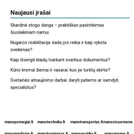
Naujausi įrašai
Skardinė stogo danga – praktiškas pasirinkimas
šiuolaikiniam namui
Nugaros reabilitacija: kada jos reikia ir kaip vyksta
sveikimas?
Kaip išvengti klaidų tvarkant svarbius dokumentus?
Kūno kremai žiemai ir vasarai: kuo jie turėtų skirtis?
Svetainės atnaujinimo darbai: daryti patiems ar samdyti
specialistus?
manopomegiai.lt
manotechnika.lt
manotransportas.lt
manovisuomene.l
manomedicina.lt
manokompasas.lt
manoerotika.lt
manomenas.lt