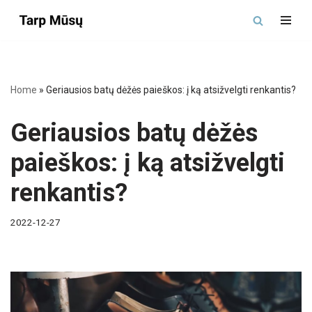
Skip
to
content
Home
»
Geriausios batų dėžės paieškos: į ką atsižvelgti renkantis?
Geriausios batų dėžės
paieškos: į ką atsižvelgti
renkantis?
2022-12-27