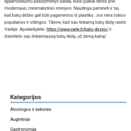
ilgaamžiškumu pasižymintys baldai, kurie puikiai derės prie
modernaus, minimalistinio interjero. Naudinga paminėti ir tai,
kad batų dėžės gali būti pagamintos iš plastiko. Jos nėra tokios
populiarios ir stilingos. Tikime, kad sau tinkamą batų dėžę rasite
Varlėje. Apsilankykite:
https://www.varle.lt/batu-dezes/
ir
išsirinkite sau tinkamiausią batų dėžę, už žemą kainą!
Kategorijos
Atostogos ir kelionės
Augintiniai
Gastronomija