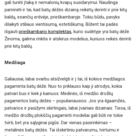
gali turėti įtaką ir nemalonių kvapų susidarymui. Naudinga
paminėti ir tai, kad batų dėžės dizainą reikėtų derinti ir prie kitų
baldų, esančių erdvėje, prieškambaryje. Tokiu būdu, pavyks
išlaikyti stiliaus vientisumą, estetiškumą. Būtent tai padės
išgauti
prieškambario komplektas
, kurio sudėtyje yra batų dėžė.
Žinoma, galima rinktis ir atskirus modelius, kuriuos reikės derinti
prie kitų baldų.
Medžiaga
Galiausiai, labai svarbu atsižvelgti ir į tai, iš kokios medžiagos
pagaminta batų dėžė. Nuo to priklauso kaip ji atrodys, kokia
patvari bus ir kiek ji kainuos. Medinės, iš medžio drožlių
pagamintos batų dėžės – populiariausios. Jos yra ilgaamžės,
patvarios ir pasižymi skirtingais, labai įvairiais dizainais. Tiesa, iš
medžio drožlių plokščių pagaminti modeliai gali būti ne tokie
tvirti, bet yra sąlyginai pigūs. Dar vienas pasirinkimas –
metalinės batų dėžės. Tai išskirtiniu patvarumu, tvirtumu ir