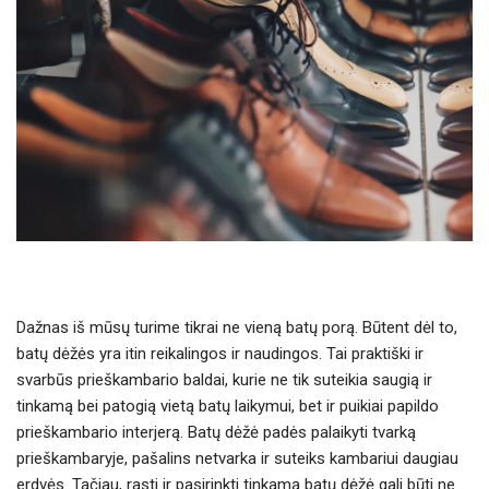
Dažnas iš mūsų turime tikrai ne vieną batų porą. Būtent dėl to,
batų dėžės yra itin reikalingos ir naudingos. Tai praktiški ir
svarbūs prieškambario baldai, kurie ne tik suteikia saugią ir
tinkamą bei patogią vietą batų laikymui, bet ir puikiai papildo
prieškambario interjerą. Batų dėžė padės palaikyti tvarką
prieškambaryje, pašalins netvarka ir suteiks kambariui daugiau
erdvės. Tačiau, rasti ir pasirinkti tinkamą batų dėžė gali būti ne