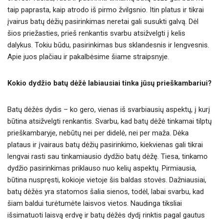
taip paprasta, kaip atrodo iš pirmo žvilgsnio. Itin platus ir tikrai
įvairus batų dėžių pasirinkimas neretai gali susukti galvą. Dėl
šios priežasties, prieš renkantis svarbu atsižvelgti į kelis
dalykus. Tokiu būdu, pasirinkimas bus sklandesnis ir lengvesnis.
Apie juos plačiau ir pakalbėsime šiame straipsnyje.
Kokio dydžio batų dėžė labiausiai tinka jūsų prieškambariui?
Batų dėžės dydis – ko gero, vienas iš svarbiausių aspektų, į kurį
būtina atsižvelgti renkantis. Svarbu, kad batų dėžė tinkamai tilptų
prieškambaryje, nebūtų nei per didelė, nei per maža. Dėka
plataus ir įvairaus batų dėžių pasirinkimo, kiekvienas gali tikrai
lengvai rasti sau tinkamiausio dydžio batų dėžę. Tiesa, tinkamo
dydžio pasirinkimas priklauso nuo kelių aspektų. Pirmiausia,
būtina nuspręsti, kokioje vietoje šis baldas stovės. Dažniausiai,
batų dėžės yra statomos šalia sienos, todėl, labai svarbu, kad
šiam baldui turėtumėte laisvos vietos. Naudinga tiksliai
išsimatuoti laisvą erdvę ir batų dėžės dydį rinktis pagal gautus