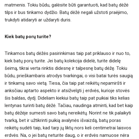
matmenis. Tokiu būdu, galėsite būti garantuoti, kad batų dėžė
tilps ir bus tinkamo dydžio. Batų dėžė negali užstoti praėjimo,
trukdyti atidaryti ar uždaryti duris.
Kiek batų porų turite?
Tinkamos batų dėžės pasirinkimas taip pat priklauso ir nuo to,
kiek batų porų turite. Jei batų kolekcija didelė, turite didelę
šeimą, tikrai verta rinktis didesnę ir talpesnę batų dėžę. Tokiu
būdu, prieškambaris atrodys tvarkingai, o visi batai turės saugią
ir tinkamą savo vietą. Tiesa, čia taip pat reikėtų nepamiršti ir
anksčiau aptarto aspekto ir atsižvelgti į erdvės, kurioje stovės
šis baldas, dydį. Dideliam kiekiui batų taip pat puikiai tiks kelias
lentynas turinti batų dėžė. Tačiau, naudinga atminti, kad bet kaip
batų dėžėje sumesti savo batų nereikėtų. Norint ne tik palaikyti
tvarką, bet ir užtikrinti puikią avalynės išvaizdą, batų poras
reikėtų sudėti taip, kad tarp jų liktų nors keli centimetrai laisvos
erdvės. Na, o jei batų neturite daug, o ir erdvės namuose nėra