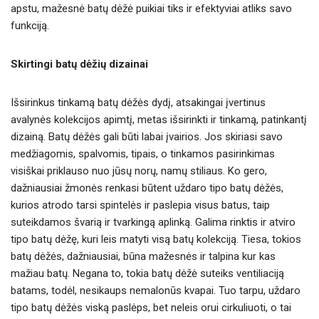
apstu, mažesnė batų dėžė puikiai tiks ir efektyviai atliks savo
funkciją.
Skirtingi batų dėžių dizainai
Išsirinkus tinkamą batų dėžės dydį, atsakingai įvertinus
avalynės kolekcijos apimtį, metas išsirinkti ir tinkamą, patinkantį
dizainą. Batų dėžės gali būti labai įvairios. Jos skiriasi savo
medžiagomis, spalvomis, tipais, o tinkamos pasirinkimas
visiškai priklauso nuo jūsų norų, namų stiliaus. Ko gero,
dažniausiai žmonės renkasi būtent uždaro tipo batų dėžės,
kurios atrodo tarsi spintelės ir paslepia visus batus, taip
suteikdamos švarią ir tvarkingą aplinką. Galima rinktis ir atviro
tipo batų dėžę, kuri leis matyti visą batų kolekciją. Tiesa, tokios
batų dėžės, dažniausiai, būna mažesnės ir talpina kur kas
mažiau batų. Negana to, tokia batų dėžė suteiks ventiliaciją
batams, todėl, nesikaups nemalonūs kvapai. Tuo tarpu, uždaro
tipo batų dėžės viską paslėps, bet neleis orui cirkuliuoti, o tai