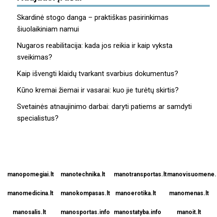
Skardinė stogo danga – praktiškas pasirinkimas
šiuolaikiniam namui
Nugaros reabilitacija: kada jos reikia ir kaip vyksta
sveikimas?
Kaip išvengti klaidų tvarkant svarbius dokumentus?
Kūno kremai žiemai ir vasarai: kuo jie turėtų skirtis?
Svetainės atnaujinimo darbai: daryti patiems ar samdyti
specialistus?
manopomegiai.lt
manotechnika.lt
manotransportas.lt
manovisuomene.l
manomedicina.lt
manokompasas.lt
manoerotika.lt
manomenas.lt
manosalis.lt
manosportas.info
manostatyba.info
manoit.lt