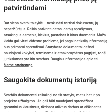
patvirtindami
Dar viena svarbi taisyklė – neskubėti tvirtinti dokumentų jų
neperžiūrėjus. Reikia patikrinti datas, darbų aprašymus,
atsakingus asmenis, kiekius, pastabas ir kitus duomenis. Maža
klaida gali virsti didesne problema, jei pagal netikslią informaciją
bus priimami sprendimai. Statybose dokumentai dažnai
naudojami kokybei, terminams ir atsakomybėms pagrįsti, todėl
jų tikslumas yra itin svarbus. Daugiau informacijos apie tai
šiame straipsnyje
.
Saugokite dokumentų istoriją
Svarbūs dokumentai reikalingi ne tik statybų metu, bet ir po
projekto užbaigimo. Jie gali būti naudojami sprendžiant
garantinius klausimus, tikrinant atliktus darbus ar aiškinantis