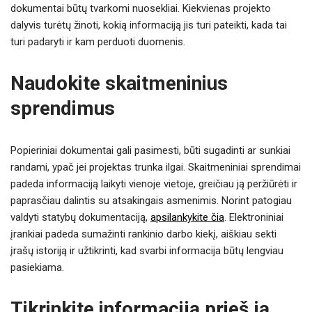
dokumentai būtų tvarkomi nuosekliai. Kiekvienas projekto
dalyvis turėtų žinoti, kokią informaciją jis turi pateikti, kada tai
turi padaryti ir kam perduoti duomenis.
Naudokite skaitmeninius
sprendimus
Popieriniai dokumentai gali pasimesti, būti sugadinti ar sunkiai
randami, ypač jei projektas trunka ilgai. Skaitmeniniai sprendimai
padeda informaciją laikyti vienoje vietoje, greičiau ją peržiūrėti ir
paprasčiau dalintis su atsakingais asmenimis. Norint patogiau
valdyti statybų dokumentaciją,
apsilankykite čia
. Elektroniniai
įrankiai padeda sumažinti rankinio darbo kiekį, aiškiau sekti
įrašų istoriją ir užtikrinti, kad svarbi informacija būtų lengviau
pasiekiama.
Tikrinkite informaciją prieš ją