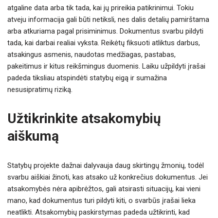
atgaline data arba tik tada, kai jų prireikia patikrinimui. Tokiu
atveju informacija gali būti netiksli, nes dalis detalių pamirštama
arba atkuriama pagal prisiminimus. Dokumentus svarbu pildyti
tada, kai darbai realiai vyksta. Reikėtų fiksuoti atliktus darbus,
atsakingus asmenis, naudotas medžiagas, pastabas,
pakeitimus ir kitus reikšmingus duomenis. Laiku užpildyti įrašai
padeda tiksliau atspindėti statybų eigą ir sumažina
nesusipratimų riziką.
Užtikrinkite atsakomybių
aiškumą
Statybų projekte dažnai dalyvauja daug skirtingų žmonių, todėl
svarbu aiškiai žinoti, kas atsako už konkrečius dokumentus. Jei
atsakomybės nėra apibrėžtos, gali atsirasti situacijų, kai vieni
mano, kad dokumentus turi pildyti kiti, o svarbūs įrašai lieka
neatlikti. Atsakomybių paskirstymas padeda užtikrinti, kad