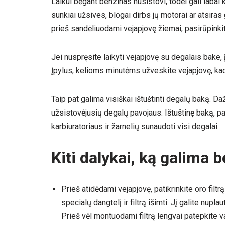
Laikui bėgant benzinas nusistovi, todėl gali labai k
sunkiai užsives, blogai dirbs jų motorai ar atsir
prieš sandėliuodami vejapjovę žiemai, pasirūpinkit
Jei nuspręsite laikyti vejapjovę su degalais bake,
Įpylus, kelioms minutėms užveskite vejapjovę, kad 
Taip pat galima visiškai ištuštinti degalų baką. Daž
užsistovėjusių degalų pavojaus. Ištuštinę baką, pale
karbiuratoriaus ir žarnelių sunaudoti visi degalai.
Kiti dalykai, ką galima
Prieš atidėdami vejapjovę, patikrinkite oro filtrą 
specialų dangtelį ir filtrą išimti. Jį galite nuplau
Prieš vėl montuodami filtrą lengvai patepkite va