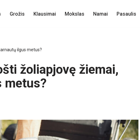
s
Grožis
Klausimai
Mokslas
Namai
Pasaulis
 tarnautų ilgus metus?
šti žoliapjovę žiemai,
us metus?