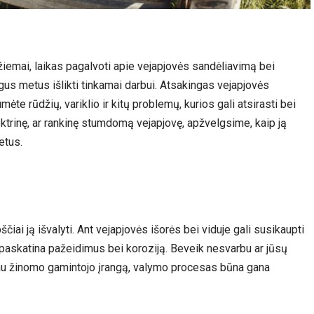
i žiemai, laikas pagalvoti apie vejapjovės sandėliavimą bei
 ilgus metus išlikti tinkamai darbui. Atsakingas vejapjovės
te rūdžių, variklio ir kitų problemų, kurios gali atsirasti bei
lektrinę, ar rankinę stumdomą vejapjovę, apžvelgsime, kaip ją
metus.
iai ją išvalyti. Ant vejapjovės išorės bei viduje gali susikaupti
rša paskatina pažeidimus bei koroziją. Beveik nesvarbu ar jūsų
iau žinomo gamintojo įrangą, valymo procesas būna gana