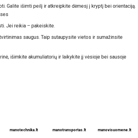
 Galite išimti peilį ir atkreipkite dėmesį į kryptį bei orientaciją.
uses
ti. Jei reikia – pakeiskite.
 pritvirtinimas saugus. Taip sutaupysite vietos ir sumažinsite
inė, išimkite akumuliatorių ir laikykite jį vėsioje bei sausoje
manotechnika.lt
manotransportas.lt
manovisuomene.lt