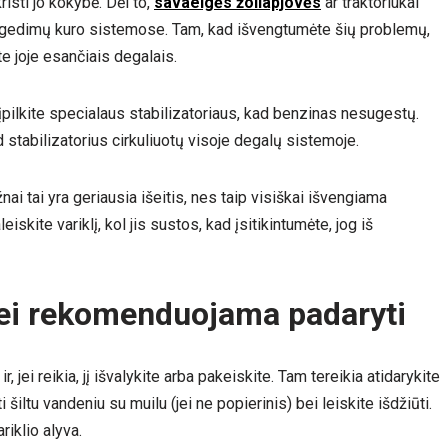
risti jo kokybė. Dėl to,
savaeigės žoliapjovės
ar traktoriukai
as gedimų kuro sistemose. Tam, kad išvengtumėte šių problemų,
e joje esančiais degalais.
 įpilkite specialaus stabilizatoriaus, kad benzinas nesugestų.
stabilizatorius cirkuliuotų visoje degalų sistemoje.
nai tai yra geriausia išeitis, nes taip visiškai išvengiama
iskite variklį, kol jis sustos, kad įsitikintumėte, jog iš
 bei rekomenduojama padaryti
ir, jei reikia, jį išvalykite arba pakeiskite. Tam tereikia atidarykite
ti šiltu vandeniu su muilu (jei ne popierinis) bei leiskite išdžiūti.
riklio alyva.