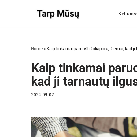
Kelionė
Skip
to
content
Home
»
Kaip tinkamai paruošti žoliapjovę žiemai, kad ji
Kaip tinkamai paruo
kad ji tarnautų ilg
2024-09-02