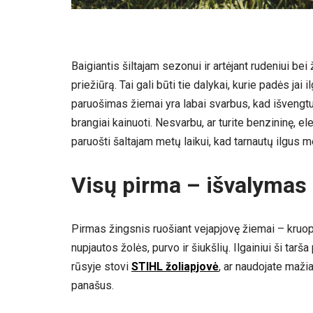
Baigiantis šiltajam sezonui ir artėjant rudeniui be
priežiūrą. Tai gali būti tie dalykai, kurie padės jai
paruošimas žiemai yra labai svarbus, kad išvengtumė
brangiai kainuoti. Nesvarbu, ar turite benzininę, e
paruošti šaltajam metų laikui, kad tarnautų ilgus 
Visų pirma – išvalymas
Pirmas žingsnis ruošiant vejapjovę žiemai – kruopšč
nupjautos žolės, purvo ir šiukšlių. Ilgainiui ši ta
rūsyje stovi
STIHL žoliapjovė
, ar naudojate maž
panašus.