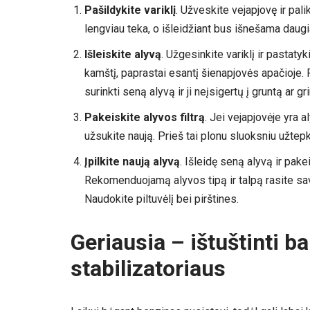
Pašildykite variklį
. Užveskite vejapjovę ir palik
lengviau teka, o išleidžiant bus išnešama daugi
Išleiskite alyvą
. Užgesinkite variklį ir pastaty
kamštį, paprastai esantį šienapjovės apačioje.
surinkti seną alyvą ir ji neįsigertų į gruntą ar gr
Pakeiskite alyvos filtrą
. Jei vejapjovėje yra al
užsukite naują. Prieš tai plonu sluoksniu užtepk
Įpilkite naują alyvą
. Išleidę seną alyvą ir pakei
Rekomenduojamą alyvos tipą ir talpą rasite savo
Naudokite piltuvėlį bei pirštines.
Geriausia – ištuštinti ba
stabilizatoriaus