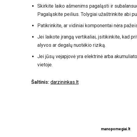
Skirkite laiko ašmenims pagaląsti ir subalansuoti.
Pagaląskite peilius. Tolygiai užaštrinkite abi p
Patikrinkite, ar vidiniai komponentai nėra pažeis
Jei laikote įrangą vertikaliai, įsitikinkite, kad
alyvos ar degalų nuotėkio riziką.
Jei jūsų vejapjovė yra elektrinė arba akumuliator
vietoje.
Šaltinis:
darzininkas.lt
manopomegiai.lt