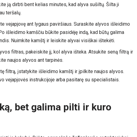
ite ją dirbti bent kelias minutes, kad alyva sušiltų. Šilta ji
au teršalų.
kite vejapjovę ant lygaus paviršiaus. Suraskite alyvos išleidimo
 Po išleidimo kamščiu būkite pasidėję indą, kad būtų galima
indis. Nuimkite kamštį ir leiskite alyvai visiškai ištekėti.
yvos filtras, pakeiskite jį, kol alyva išteka. Atsukite seną filtrą ir
ite naujos alyvos ant tarpinės.
tę filtrą, įstatykite išleidimo kamštį ir įpilkite naujos alyvos.
 vejapjovės instrukcijoje arba pasitarę su specialistais.
ką, bet galima pilti ir kuro