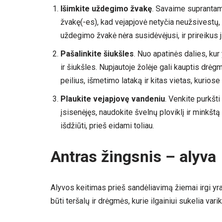
Išimkite uždegimo žvakę
. Savaime suprantam
žvakę(-es), kad vejapjovė netyčia neužsivestų, ko
uždegimo žvakė nėra susidėvėjusi, ir prireikus j
Pašalinkite šiukšles
. Nuo apatinės dalies, kur
ir šiukšles. Nupjautoje žolėje gali kauptis drėgm
peilius, išmetimo lataką ir kitas vietas, kuriose
Plaukite vejapjovę vandeniu
. Venkite purkšti
įsisenėjęs, naudokite švelnų ploviklį ir minkštą 
išdžiūti, prieš eidami toliau.
Antras žingsnis – alyva
Alyvos keitimas prieš sandėliavimą žiemai irgi yr
būti teršalų ir drėgmės, kurie ilgainiui sukelia vari