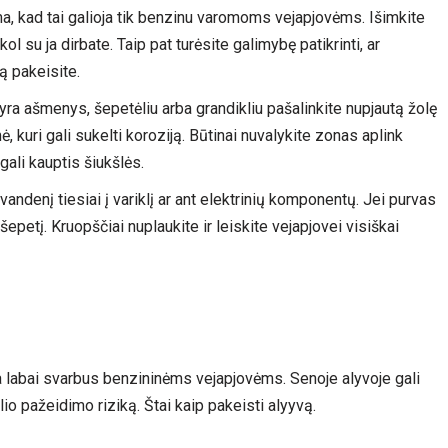
a, kad tai galioja tik benzinu varomoms vejapjovėms. Išimkite
l su ja dirbate. Taip pat turėsite galimybę patikrinti, ar
ą pakeisite.
 yra ašmenys, šepetėliu arba grandikliu pašalinkite nupjautą žolę
ė, kuri gali sukelti koroziją. Būtinai nuvalykite zonas aplink
 gali kauptis šiukšlės.
 vandenį tiesiai į variklį ar ant elektrinių komponentų. Jei purvas
šepetį. Kruopščiai nuplaukite ir leiskite vejapjovei visiškai
a labai svarbus benzininėms vejapjovėms. Senoje alyvoje gali
klio pažeidimo riziką. Štai kaip pakeisti alyyvą.