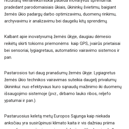
rezultatų vienareikšmiškai padeda inovatyvūs sprendimai:
pradedant parodomaisiais ūkiais, ūkininkų švietimu, baigiant
žemės ūkio padargų darbo optimizavimu, duomenų rinkimu,
archyvavimu ir analizavimu bei daugeliu kitų sprendimų.
Kalbant apie inovatyvumą žemės ūkyje, daugiau dėmesio
reikėtų skirti tokioms priemonėms kaip GPS, įvairūs prietaisai
bei sensoriai, lygiagretaus, automatinio vairavimo sistemos ir
pan.
Pastarosios turi daug pranašumų žemės ūkyje. Lygiagretus
žemės ūkio technikos vairavimas suteikia daugelį privalumų
ūkininkui: nuo efektyvaus kuro sąnaudų mažinimo iki duomenų
išsaugojimo sistemoje (pvz., dirbamo lauko ribos, reljefo
ypatumai ir pan.).
Pastaruosius keletą metų Europos Sąjunga kaip niekada
anksčiau yra susirūpinusi klimato kaita ir vis dažniau priima