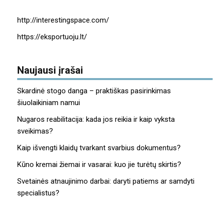
http://interestingspace.com/
https://eksportuoju.lt/
Naujausi įrašai
Skardinė stogo danga – praktiškas pasirinkimas
šiuolaikiniam namui
Nugaros reabilitacija: kada jos reikia ir kaip vyksta
sveikimas?
Kaip išvengti klaidų tvarkant svarbius dokumentus?
Kūno kremai žiemai ir vasarai: kuo jie turėtų skirtis?
Svetainės atnaujinimo darbai: daryti patiems ar samdyti
specialistus?