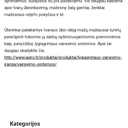
sprendimus, susijusius su jos pažabojimu. Vis daugiau kalbama
apie tvarų ūkininkavimą, mažesnę žalą gamtai, ženkliai
mažesnius reljefo pokyčius ir kt.
Ūkininkai palaikantys tvaraus ūkio idėją mažų mažiausiai turėtų
pasirūpinti tokiomis jų darbą optimizuojančiomis priemonėmis
kaip, pavyzdžiui, lygiagretaus vairavimo sistemos. Apie tai
daugiau skaitykite čia:
http://www.iagro.lt/produktai/produktai/lygiagretaus-vairavimo-
iranga/vairavimo-sistemos/
.
Kategorijos