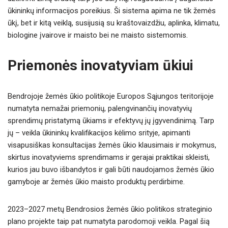
ūkininkų informacijos poreikius. Ši sistema apima ne tik žemės
ūkį, bet ir kitą veiklą, susijusią su kraštovaizdžiu, aplinka, klimatu,
biologine įvairove ir maisto bei ne maisto sistemomis.
Priemonės inovatyviam ūkiui
Bendrojoje žemės ūkio politikoje Europos Sąjungos teritorijoje
numatyta nemažai priemonių, palengvinančių inovatyvių
sprendimų pristatymą ūkiams ir efektyvų jų įgyvendinimą. Tarp
jų – veikla ūkininkų kvalifikacijos kėlimo srityje, apimanti
visapusiškas konsultacijas žemės ūkio klausimais ir mokymus,
skirtus inovatyviems sprendimams ir gerajai praktikai skleisti,
kurios jau buvo išbandytos ir gali būti naudojamos žemės ūkio
gamyboje ar žemės ūkio maisto produktų perdirbime.
2023–2027 metų Bendrosios žemės ūkio politikos strateginio
plano projekte taip pat numatyta parodomoji veikla. Pagal šią