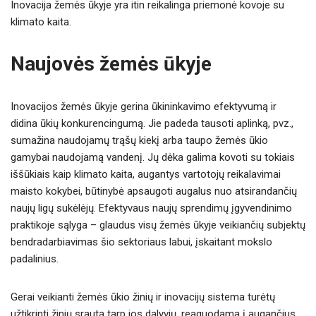
Inovacija žemės ūkyje yra itin reikalinga priemonė kovoje su
klimato kaita.
Naujovės žemės ūkyje
Inovacijos žemės ūkyje gerina ūkininkavimo efektyvumą ir
didina ūkių konkurencingumą. Jie padeda tausoti aplinką, pvz.,
sumažina naudojamų trąšų kiekį arba taupo žemės ūkio
gamybai naudojamą vandenį. Jų dėka galima kovoti su tokiais
iššūkiais kaip klimato kaita, augantys vartotojų reikalavimai
maisto kokybei, būtinybė apsaugoti augalus nuo atsirandančių
naujų ligų sukėlėjų. Efektyvaus naujų sprendimų įgyvendinimo
praktikoje sąlyga – glaudus visų žemės ūkyje veikiančių subjektų
bendradarbiavimas šio sektoriaus labui, įskaitant mokslo
padalinius.
Gerai veikianti žemės ūkio žinių ir inovacijų sistema turėtų
užtikrinti žinių srautą tarp jos dalyvių, reaguodama į augančius