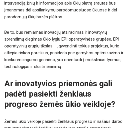
intervenciją žinių ir informacijos apie ūkių plėtrą srautas bus
įmanomas dėl apsilankymų parodomuosiuose ūkiuose ir dėl
parodomųjų ūkių bazės plėtros.
Be to, bus remiamas inovacijų atsiradimas ir inovatyvių
sprendimų diegimas ūkio lygiu EPI operatyvinėse grupėse. EPI
operatyvinių grupių tikslas – įgyvendinti tokius projektus, kurie
atliepia rinkos poreikius, prisideda prie gamybos optimizavimo ir
konkurencingumo gerinimo, yra orientuoti į mokslinius tyrimus,
technologijas ir skaitmeninimą.
Ar inovatyvios priemonės gali
padėti pasiekti ženklaus
progreso žemės ūkio veikloje?
Žemės ūkio veikloje pasiekti ženklaus progreso ir našaus darbo