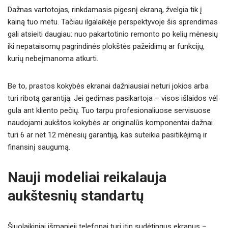
Dažnas vartotojas, rinkdamasis pigesnį ekraną, žvelgia tik į
kainą tuo metu. Tačiau ilgalaikėje perspektyvoje šis sprendimas
gali atsieiti daugiau: nuo pakartotinio remonto po kelių mėnesių
iki nepataisomų pagrindinės plokštės pažeidimų ar funkcijų,
kurių nebeįmanoma atkurti.
Be to, prastos kokybės ekranai dažniausiai neturi jokios arba
turi ribotą garantiją. Jei gedimas pasikartoja – visos išlaidos vėl
gula ant kliento pečių. Tuo tarpu profesionaliuose servisuose
naudojami aukštos kokybės ar originalūs komponentai dažnai
turi 6 ar net 12 mėnesių garantiją, kas suteikia pasitikėjimą ir
finansinį saugumą.
Nauji modeliai reikalauja
aukštesnių standartų
Šiuolaikiniai išmanieji telefonai turi itin sudėtingus ekranus –