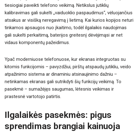
tiesiogiai paveikti telefono veikimą. Netikslus jutiklių
kalibravimas gali sukelti „vaiduoklio paspaudimus“, vėluojančius
atsakus ar visišką neregavimą į lietimą. Kai kurios kopijos neturi
tinkamos apsaugos nuo įkaitimo, todėl ilgalaikis naudojimas
gali sukelti perkaitimą, baterijos greitesnį dėvėjimąsi ar net
vidaus komponentų pažeidimus.
Ypač moderniuose telefonuose, kur ekranas integruotas su
kitomis funkcijomis – pavyzdžiui, pirštų atspaudų jutikliu, veido
atpažinimo sistema ar dinaminiu atsinaujinimo dažniu –
netinkamas ekranas gali sutrikdyti šių funkcijų veikimą. To
pasekmė – sumažėjęs saugumas, lėtesnis veikimas ir
prastesnė vartotojo patirtis.
Ilgalaikės pasekmės: pigus
sprendimas brangiai kainuoja