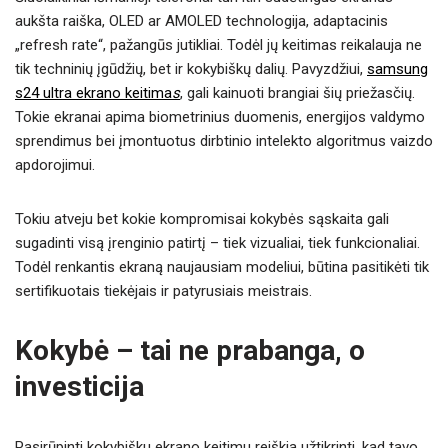
aukšta raiška, OLED ar AMOLED technologija, adaptacinis
„refresh rate“, pažangūs jutikliai. Todėl jų keitimas reikalauja ne
tik techninių įgūdžių, bet ir kokybiškų dalių. Pavyzdžiui,
samsung
s24 ultra ekrano keitima
s
, gali kainuoti brangiai šių priežasčių.
Tokie ekranai apima biometrinius duomenis, energijos valdymo
sprendimus bei įmontuotus dirbtinio intelekto algoritmus vaizdo
apdorojimui.
Tokiu atveju bet kokie kompromisai kokybės sąskaita gali
sugadinti visą įrenginio patirtį – tiek vizualiai, tiek funkcionaliai.
Todėl renkantis ekraną naujausiam modeliui, būtina pasitikėti tik
sertifikuotais tiekėjais ir patyrusiais meistrais.
Kokybė – tai ne prabanga, o
investicija
Pasirūpinti kokybišku ekrano keitimu reiškia užtikrinti, kad tavo