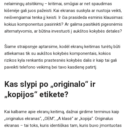
nelaimingų atsitikimų – kritimai, smūgiai ar net spaudimas
kišenėje gali juos pažeisti. Kai ekranas suskyla ar nustoja veikti,
neišvengiamai tenka jį keisti. Ir čia prasideda esminis klausimas:
kokius komponentus pasirinkti? Ar galima pasitikėti pigesnėmis
alternatyvomis, ar būtina investuoti į aukštos kokybės detales?
Šiame straipsnyje aptarsime, kodėl ekranų keitimas turėtų būti
atliekamas tik su aukštos kokybės komponentais, kokios
rizikos kyla renkantis prastesnės kokybės dalis ir kaip tai gali
paveikti telefono veikimą bei tavo kasdienę patirtį.
Kas slypi po „originalo“ ir
„kopijos“ etikete?
Kai kalbame apie ekranų keitimą, dažnai girdime terminus kaip
„originalus ekranas“, „OEM“, „A klasė“ ar „kopija“. Originalus
ekranas – tai toks, kuris identiškas tam, kuris buvo įmontuotas