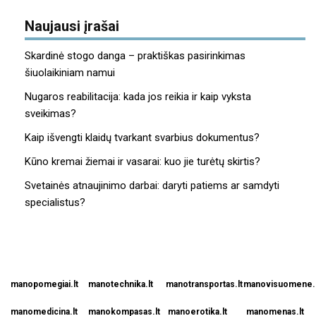
Naujausi įrašai
Skardinė stogo danga – praktiškas pasirinkimas
šiuolaikiniam namui
Nugaros reabilitacija: kada jos reikia ir kaip vyksta
sveikimas?
Kaip išvengti klaidų tvarkant svarbius dokumentus?
Kūno kremai žiemai ir vasarai: kuo jie turėtų skirtis?
Svetainės atnaujinimo darbai: daryti patiems ar samdyti
specialistus?
manopomegiai.lt
manotechnika.lt
manotransportas.lt
manovisuomene.l
manomedicina.lt
manokompasas.lt
manoerotika.lt
manomenas.lt