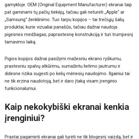
gamykloje. OEM (Original Equipment Manufacturer) ekranai taip
pat gaminami tų pačių tiekėjų, tačiau gali neturėti „Apple“ ar
„Samsung“ ženklinimo. Tuo tarpu kopijos – tai trečiųjų šalių
produktai, kurie vizualiai panašūs, tačiau dažnai naudoja
pigesnes medžiagas, paprastesnę konstrukciją ir turi trumpesnį
tarnavimo laiką.
Pigios kopijos dažnai pasižymi mažesniu ekrano ryškumu,
prastesniu spalvų atkūrimu, sumažintu lietimo jautrumu ir
didesne rizika sugesti po kelių mėnesių naudojimo. Ilgainiui tai
ne tik erzina naudotoją, bet ir daro įtaką visam įrenginio
funkcionalumui.
Kaip nekokybiški ekranai kenkia
įrenginiui?
Prastai pagaminti ekranai gali turėti ne tik blogesnį vaizdą, bet ir